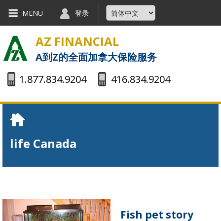
Skip to main content
MENU
登录
AZ FINANCIAL
A到Z的全面加拿大保险服务
1.877.834.9204
416.834.9204
You are here
life Canada
Fish pet story