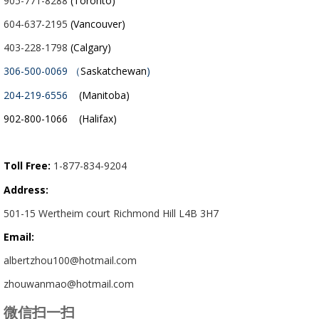
905-771-8288
(Toronto)
604-637-2195
(Vancouver)
403-228-1798
(Calgary)
306-500-0069 （
Saskatchewan
)
204-219-6556
(Manitoba)
902-800-1066 (Halifax)
Toll Free:
1-877-834-9204
Address:
501-15 Wertheim court Richmond Hill L4B 3H7
Email:
albertzhou100@hotmail.com
zhouwanmao@hotmail.com
微信扫一扫