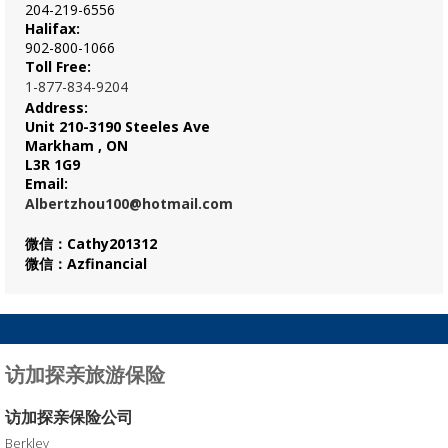
204-219-6556
Halifax:
902-800-1066
Toll Free:
1-877-834-9204
Address:
Unit 210-3190 Steeles Ave
Markham , ON
L3R 1G9
Email:
Albertzhou100@hotmail.com
微信：Cathy201312
微信：Azfinancial
访加探亲旅游保险
访加探亲保险公司
Berkley