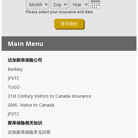
Month
Day
Year
Please select your insurance end date.
Main Menu
访加探亲保险公司
Berkley
JFVTC
TUGO
21st Century Visitors to Canada Insurance
GMS- Visitor to Canada
JFVTC
探亲保险相关知识
访加探亲保险常见问答