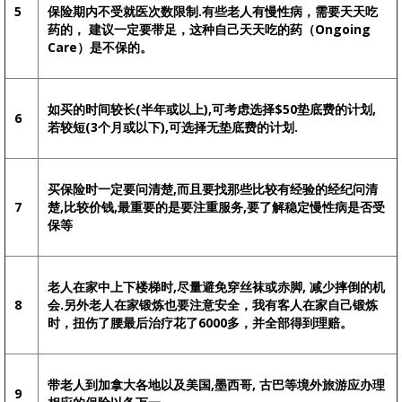
5
保险期内不受就医次数限制.有些老人有慢性病，需要天天吃
药的， 建议一定要带足，这种自己天天吃的药（Ongoing
Care）是不保的。
如买的时间较长(半年或以上),可考虑选择$50垫底费的计划,
6
若较短(3个月或以下),可选择无垫底费的计划.
买保险时一定要问清楚,而且要找那些比较有经验的经纪问清
7
楚,比较价钱,最重要的是要注重服务,要了解稳定慢性病是否受
保等
老人在家中上下楼梯时,尽量避免穿丝袜或赤脚, 减少摔倒的机
8
会.另外老人在家锻炼也要注意安全，我有客人在家自己锻炼
时，扭伤了腰最后治疗花了6000多，并全部得到理赔。
带老人到加拿大各地以及美国,墨西哥, 古巴等境外旅游应办理
9