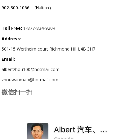
902-800-1066 (Halifax)
Toll Free:
1-877-834-9204
Address:
501-15 Wertheim court Richmond Hill L4B 3H7
Email:
albertzhou100@hotmail.com
zhouwanmao@hotmail.com
微信扫一扫