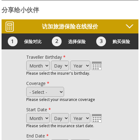
分享给小伙伴
访加旅游保险在线报价
保险对比
选择保险
购买保险
Traveller Birthday
*
Month
Day
Year
Please select the insurer's birthday.
Coverage
*
Please select your insurance coverage
Start Date
*
Month
Day
Year
Please select the insurance start date.
End Date
*