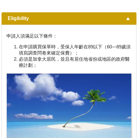
Eligibility
申請人須滿足以下條件：
在申請購買保單時，受保人年齡在89以下（60—89歲須
填寫調查問卷來確定保費）；
必須是加拿大居民，並且有居住地省份或地區的政府醫
療計劃；