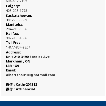
604-637-2195
Calgary:
403-228-1798
Saskatchewan:
306-500-0069
Manitoba:
204-219-6556
Halifax:
902-800-1066
Toll Free:
1-877-834-9204
Address:
Unit 210-3190 Steeles Ave
Markham , ON
L3R 1G9
Email:
Albertzhou100@hotmail.com
微信：Cathy201312
微信：Azfinancial