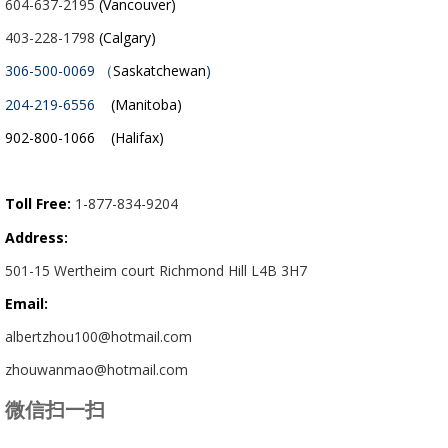
604-637-2195
(Vancouver)
403-228-1798
(Calgary)
306-500-0069 （
Saskatchewan
)
204-219-6556
(Manitoba)
902-800-1066 (Halifax)
Toll Free:
1-877-834-9204
Address:
501-15 Wertheim court Richmond Hill L4B 3H7
Email:
albertzhou100@hotmail.com
zhouwanmao@hotmail.com
微信扫一扫