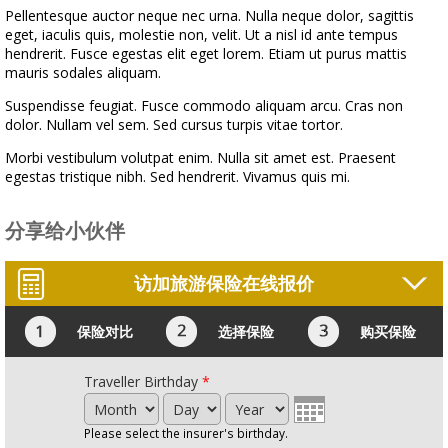
Pellentesque auctor neque nec urna. Nulla neque dolor, sagittis
eget, iaculis quis, molestie non, velit. Ut a nisl id ante tempus
hendrerit. Fusce egestas elit eget lorem. Etiam ut purus mattis
mauris sodales aliquam.
Suspendisse feugiat. Fusce commodo aliquam arcu. Cras non
dolor. Nullam vel sem. Sed cursus turpis vitae tortor.
Morbi vestibulum volutpat enim. Nulla sit amet est. Praesent
egestas tristique nibh. Sed hendrerit. Vivamus quis mi.
分享给小伙伴
访加旅游保险在线报价
保险对比
选择保险
购买保险
Traveller Birthday
*
Month
Day
Year
Please select the insurer's birthday.