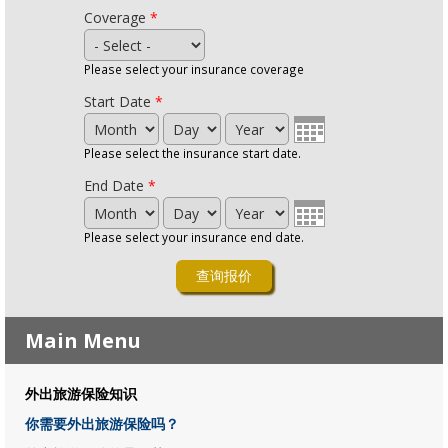
Coverage
*
Please select your insurance coverage
Start Date
*
Month
Day
Year
Please select the insurance start date.
End Date
*
Month
Day
Year
Please select your insurance end date.
Main Menu
外出旅游保险知识
你需要外出旅游保险吗？