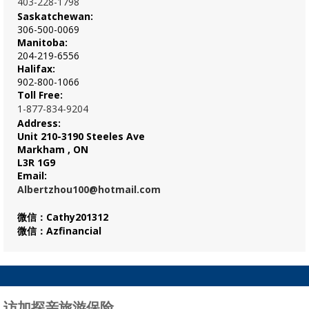
403-228-1798
Saskatchewan:
306-500-0069
Manitoba:
204-219-6556
Halifax:
902-800-1066
Toll Free:
1-877-834-9204
Address:
Unit 210-3190 Steeles Ave
Markham , ON
L3R 1G9
Email:
Albertzhou100@hotmail.com
微信：Cathy201312
微信：Azfinancial
访加探亲旅游保险