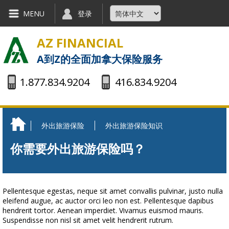
Skip to main content
MENU
登录
AZ FINANCIAL
A到Z的全面加拿大保险服务
1.877.834.9204
416.834.9204
外出旅游保险
外出旅游保险知识
You are here
你需要外出旅游保险吗？
Pellentesque egestas, neque sit amet convallis pulvinar, justo nulla
eleifend augue, ac auctor orci leo non est. Pellentesque dapibus
hendrerit tortor. Aenean imperdiet. Vivamus euismod mauris.
Suspendisse non nisl sit amet velit hendrerit rutrum.