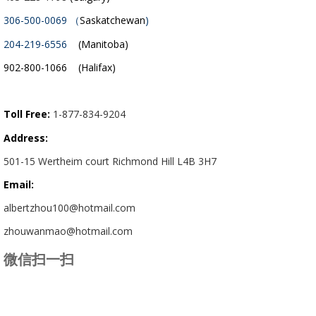
306-500-0069 （
Saskatchewan
)
204-219-6556
(Manitoba)
902-800-1066 (Halifax)
Toll Free:
1-877-834-9204
Address:
501-15 Wertheim court Richmond Hill L4B 3H7
Email:
albertzhou100@hotmail.com
zhouwanmao@hotmail.com
微信扫一扫