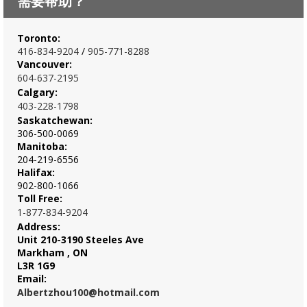
需要帮助？
Toronto:
416-834-920
4
/
905-771-8288
Vancouver:
604-637-2195
Calgary:
403-228-1798
Saskatchewan:
306-500-0069
Manitoba:
204-219-6556
Halifax:
902-800-1066
Toll Free:
1-877-834-9204
Address:
Unit 210-3190 Steeles Ave
Markham , ON
L3R 1G9
Email:
Albertzhou100@hotmail.com