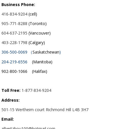
Business Phone:
416-834-9204
(cell)
905-771-8288
(Toronto)
604-637-2195
(Vancouver)
403-228-1798
(Calgary)
306-500-0069 （
Saskatchewan
)
204-219-6556
(Manitoba)
902-800-1066 (Halifax)
Toll Free:
1-877-834-9204
Address:
501-15 Wertheim court Richmond Hill L4B 3H7
Email:
albertzhou100@hotmail.com