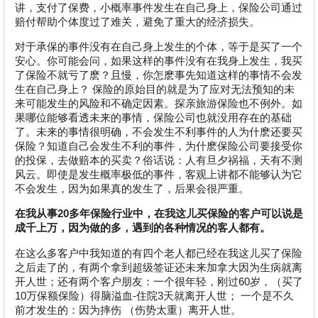
讲，支付了保费，小概率事件发生在自己身上，保险公司通过
赔付帮助个体度过了难关，避免了重大的经济损失。
对于承保的事件没有在自己身上发生的个体，等于是买了一个
安心。你可能会问，如果这样的事件没有在我身上发生，我买
了保险不就亏了麽？且慢，你怎麽事先知道这样的事情不会发
生在自己身上？ 保险的原始目的就是为了应对无法预知的未
来可能发生的风险和不确定因素。探亲旅游保险也不例外。如
果哪位能够看透未来的事情，保险公司也就没用存在的基础
了。未来的事情很明确，不会发生不利事件的人为什麽还要买
保险？知道自己会发生不利的事件，为什麽保险公司要接受你
的投保，去做赔本的买卖？俗话说：人有旦夕祸福，天有不测
风云。即使是发生概率极低的事件，客观上讲都不能够认为它
不会发生，因为如果真的发生了，后果会很严重。
在我从事20多年保险行业中，在我这儿买保险的客户可以说是
成千上万，因为做的多，遇到的各种情况的客人都有。
在这么多客户中我知道的有四个老人都已经在我这儿买了保险
之后走了的，有两个拿到超级签证还未来加拿大因为生病就离
开人世；还有两个客户朋友：一个很年轻，刚过60岁，（买了
10万保额保险）得脑溢血-住院3天就离开人世； 一个是不久
前才发生的：因为摔伤 （伤势太重）离开人世。