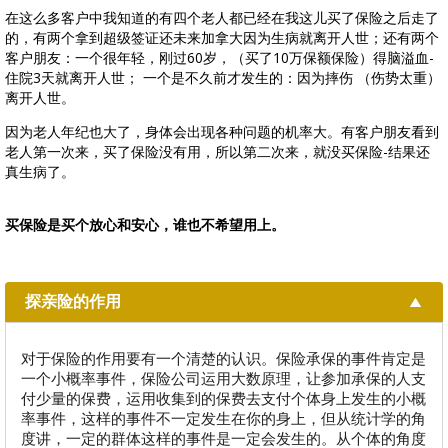
在这么多客户中我知道的有四个老人都已经在我这儿买了保险之后走了
的，有两个拿到超级签证还未来加拿大因为生病就离开人世；还有两个
客户朋友：一个很年轻，刚过60岁，（买了10万保额保险）得脑溢血-
住院3天就离开人世； 一个是不久前才发生的：因为摔伤 （伤势太重）
离开人世。
因为老人年纪也大了，身体会出现各种问题的机率大。有客户朋友看到
老人第一次来，买了保险没有用，所以第二次来，就没买保险-结果还
真生病了。
买保险是买个放心和安心，谁也不希望用上。
探亲险的作用
对于保险的作用要有一个清楚的认识。保险承保的事件肯定是
一个小概率事件，保险公司运用大数原理，让参加承保的人支
付少量的保费，运用收集到的保费去支付个体身上发生的小概
率事件，这样的事件不一定发生在你的身上，但从统计学的角
度讲，一定的群体这样的事件是一定会发生的。从个体的角度