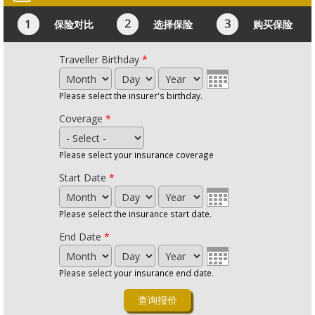
保险对比
选择保险
购买保险
Traveller Birthday
*
Month
Day
Year
Please select the insurer's birthday.
Coverage
*
Please select your insurance coverage
Start Date
*
Month
Day
Year
Please select the insurance start date.
End Date
*
Month
Day
Year
Please select your insurance end date.