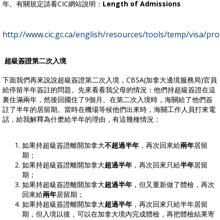
年。有關規定請看CIC網站說明：
Length of Admissions
http://www.cic.gc.ca/english/resources/tools/temp/visa/pr
超級簽證第二次入境
下面我們再來說說超級簽證第二次入境，CBSA(加拿大邊境服務局)官員
給停留半年簽註的問題。先來看看我父母的情況：他們持超級簽證在這
裏住滿兩年，然後回國住了9個月。在第二次入境時，海關給了他們簽
註了半年的居留期。當時在機場等候他們出來時，海關工作人員打來電
話，給我解釋為什麽給半年的理由，有這幾種情況：
如果持超級簽證離開加拿大
不超過半年
，再次回來給
兩年
居留
期；
如果持超級簽證離開加拿大
超過半年
，再次回來只給
半年
居留
期；
如果持超級簽證離開加拿大
超過半年
，但又重新做了體檢，再次
回來給
兩年
居留期；
如果持超級簽證離開加拿大
超過半年
，再次回來只給半年居留
期，但入境以後，可以在加拿大境內完成體檢，再把體檢結果寄