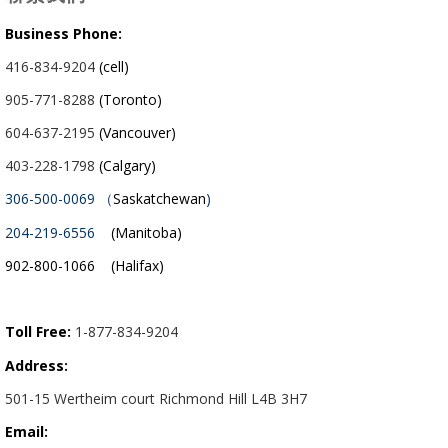
Business Phone:
416-834-9204
(cell)
905-771-8288
(Toronto)
604-637-2195
(Vancouver)
403-228-1798
(Calgary)
306-500-0069 （
Saskatchewan
)
204-219-6556
(Manitoba)
902-800-1066 (Halifax)
Toll Free:
1-877-834-9204
Address:
501-15 Wertheim court Richmond Hill L4B 3H7
Email: