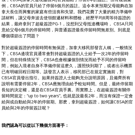
例，CBSA的官員只給了停留6個月的簽註。這令本來預期父母能夠在加
拿大長住而興奮的家庭有些沮喪和失望。我們花費了大量的精力準備申
請材料，讓父母奔波去使領館遞材料和體檢，經歷平均8周等待簽證的
結果，最終拿到了超級簽證PG-1，沒想到父母抵達機場時， CBSA只同
意給父母6個月的停留時間，與普通簽證最長停留時間無差別。到底是
哪個環節出了問題？
對於超級簽證的停留時間有無保證，加拿大移民部發言人稱，一般情況
下，CBSA邊境官員通常會對持超級簽證的人士給予一次2年的停留時
間，但在特殊情況下，CBSA也會根據個別情況而給予不同的停留時
間，例如入境者自身不準備停留這麽久，護照快到期了，或者出示機票
已有明確回程日期等。該發言人表示，移民部已在規定實施前，對
CBSA官員發出指引。如果持簽證人士能夠充分說明原因，且備齊所有
說明有需要停留2年，CBSA應無理由給予較短時間。但是，最終停留期
長短的決定權，還是在CBSA官員手裏。而實際上，在超級簽證有關停
留時間規定：“up to two years”, 也就是說最長2年，而沒有保證一定會
給與或自動給與2年的停留期。那麽，拿到超級簽證，如何讓CBSA的官
員給與2年的停留簽註呢？
​我們認為可以從以下幾個方面著手：