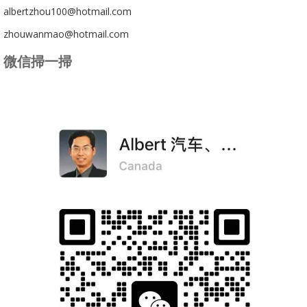
albertzhou100@hotmail.com
zhouwanmao@hotmail.com
微信掃一掃