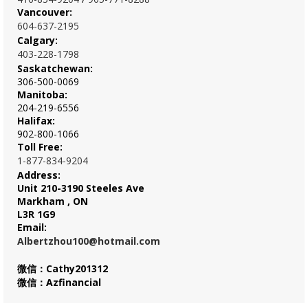
Vancouver:
604-637-2195
Calgary:
403-228-1798
Saskatchewan:
306-500-0069
Manitoba:
204-219-6556
Halifax:
902-800-1066
Toll Free:
1-877-834-9204
Address:
Unit 210-3190 Steeles Ave
Markham , ON
L3R 1G9
Email:
Albertzhou100@hotmail.com
微信：Cathy201312
微信：Azfinancial