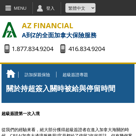
Skip to main content
MENU
登入
AZ FINANCIAL
A到Z的全面加拿大保險服務
1.877.834.9204
416.834.9204
訪加探親保險
超級簽證專題
You are here
關於持超簽入關時被給與停留時間
超級簽證第一次入境
從我們的經驗來看，絕大部分獲得超級簽證者在進入加拿大海關的時
候，CBSA(加拿大邊境服務局)官員都給了停留2年的簽註。但有幾個案