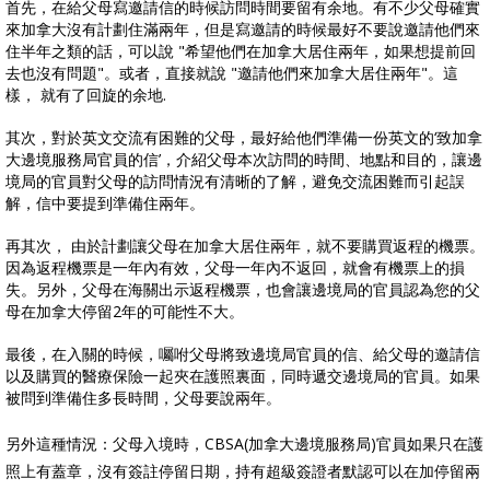
首先，在給父母寫邀請信的時候訪問時間要留有余地。有不少父母確實
來加拿大沒有計劃住滿兩年，但是寫邀請的時候最好不要說邀請他們來
住半年之類的話，可以說 "希望他們在加拿大居住兩年，如果想提前回
去也沒有問題"。或者，直接就說 "邀請他們來加拿大居住兩年"。這
樣， 就有了回旋的余地.
其次，對於英文交流有困難的父母，最好給他們準備一份英文的‘致加拿
大邊境服務局官員的信’，介紹父母本次訪問的時間、地點和目的，讓邊
境局的官員對父母的訪問情況有清晰的了解，避免交流困難而引起誤
解，信中要提到準備住兩年。
再其次， 由於計劃讓父母在加拿大居住兩年，就不要購買返程的機票。
因為返程機票是一年內有效，父母一年內不返回，就會有機票上的損
失。另外，父母在海關出示返程機票，也會讓邊境局的官員認為您的父
母在加拿大停留2年的可能性不大。
最後，在入關的時候，囑咐父母將致邊境局官員的信、給父母的邀請信
以及購買的醫療保險一起夾在護照裏面，同時遞交邊境局的官員。如果
被問到準備住多長時間，父母要說兩年。​
另外這種情況：父母入境時，CBSA(加拿大邊境服務局)官員如果只在護
照上有蓋章，沒有簽註停留日期，持有超級簽證者默認可以在加停留兩