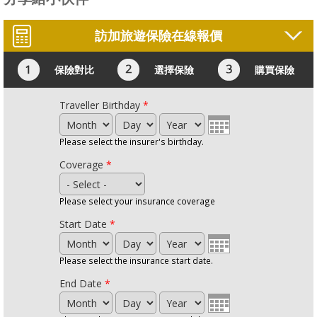
訪加旅遊保險在線報價
保險對比
選擇保險
購買保險
Traveller Birthday
*
Month
Day
Year
Please select the insurer's birthday.
Coverage
*
Please select your insurance coverage
Start Date
*
Month
Day
Year
Please select the insurance start date.
End Date
*
Month
Day
Year